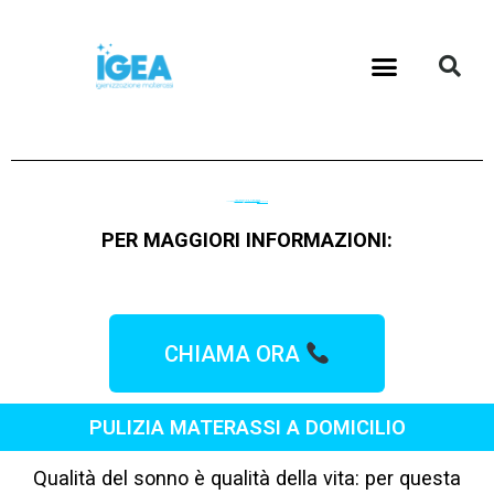
Vai
al
contenuto
LAVIAMO
E
IGIENIZZIAMO
IL TUO MATERASSO E IL TUO DIVANO A
DOMICILIO
PER MAGGIORI INFORMAZIONI:
CHIAMA ORA
PULIZIA MATERASSI A DOMICILIO
Qualità del sonno è qualità della vita: per questa